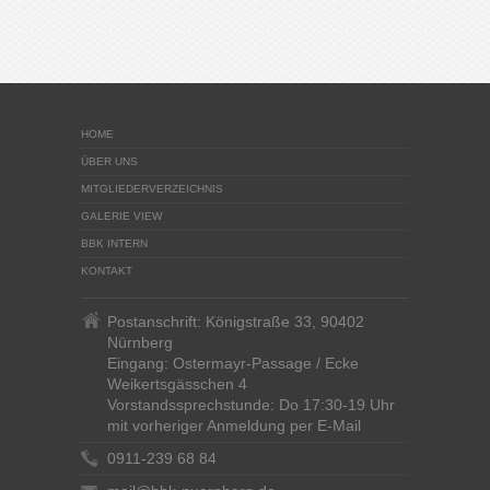
HOME
ÜBER UNS
MITGLIEDERVERZEICHNIS
GALERIE VIEW
BBK INTERN
KONTAKT
Postanschrift: Königstraße 33, 90402
Nürnberg
Eingang: Ostermayr-Passage / Ecke
Weikertsgässchen 4
Vorstandssprechstunde: Do 17:30-19 Uhr
mit vorheriger Anmeldung per E-Mail
0911-239 68 84